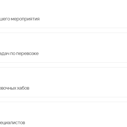
ашего мероприятия
дач по перевозке
овочных хабов
пециалистов