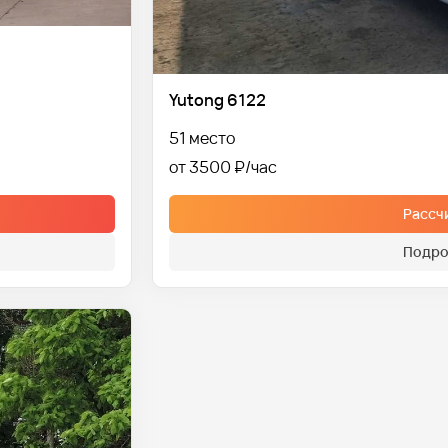
Yutong 6122
51 место
от 3500 ₽
Рассч
Подро