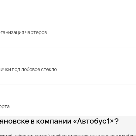
организация чартеров
лички под лобовое стекло
орта
льяновске в компании «Автобус1»?
азвитой инфраструктурой требует ответственного подхода к выбор