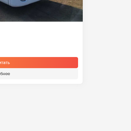
итать
бнее