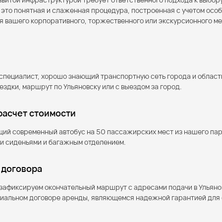
 — это понятная и слаженная процедура, построенная с учетом ос
я вашего корпоративного, торжественного или экскурсионного м
ш специалист, хорошо знающий транспортную сеть города и област
дки, маршрут по Ульяновску или с выездом за город.
 расчет стоимости
ий современный автобус на 50 пассажирских мест из нашего пар
и сиденьями и багажным отделением.
 договора
 зафиксируем окончательный маршрут с адресами подачи в Ульян
циальном договоре аренды, являющемся надежной гарантией для 