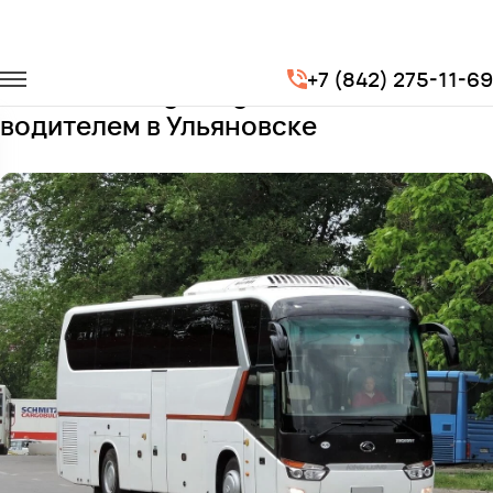
Главная
Автопарк
Автобусы
King Long XMQ6129
+7 (842) 275-11-69
Заказать King Long XMQ6129 с
водителем в Ульяновске