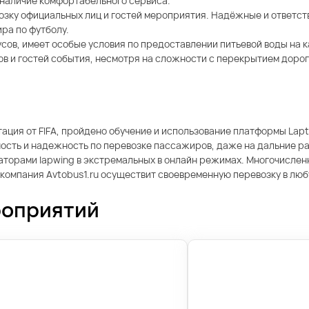
и наличие комфортабельного сервиса.
озку официальных лиц и гостей мероприятия. Надёжные и ответс
ра по футболу.
усов, имеет особые условия по предоставлении питьевой воды на
в и гостей события, несмотря на сложности с перекрытием дорог
ация от FIFA, пройдено обучение и использование платформы Lap
ность и надежность по перевозке пассажиров, даже на дальние р
торами lapwing в экстремальных в онлайн режимах. Многочисленны
 компания Avtobus1.ru осуществит своевременную перевозку в люб
роприятий