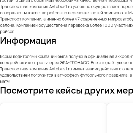
гостей. В связи с событием необходима качественная перевозка 
Транспортная компания Avtobus1.ru успешно осуществляет перев
совершают множество рейсов по перевозке гостей чемпионата Ми
Транспорт компании, а именно более 47 современных микроавтоб
салона. Компанией осуществлена перевозка более 1000 участнико
рейсов.
Информация
Всеми водителями компании была получена официальная аккредит
всех рейсов и контроль через ЭРА-ГЛОНАСС. Все это даёт уверен
Транспортная компания Avtobus1.ru имеет взаимодействие с опера
удовольствием погрузится в атмосферу футбольного праздника, а
матч!
Посмотрите кейсы других ме