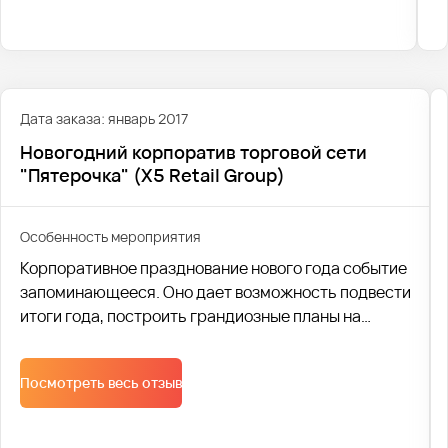
Дата заказа: январь 2017
Новогодний корпоратив торговой сети
"Пятерочка" (X5 Retail Group)
Особенность мероприятия
Корпоративное празднование нового года событие
запоминающееся. Оно дает возможность подвести
итоги года, построить грандиозные планы на
предстоящий год, да и просто сплотить коллектив.
Поэтому профессиональная транспортная
Посмотреть весь отзыв
логистика, один из основных элементов удачного
праздника. Компания Автобус1 помогла
организовать доставку персонала на Новогодний