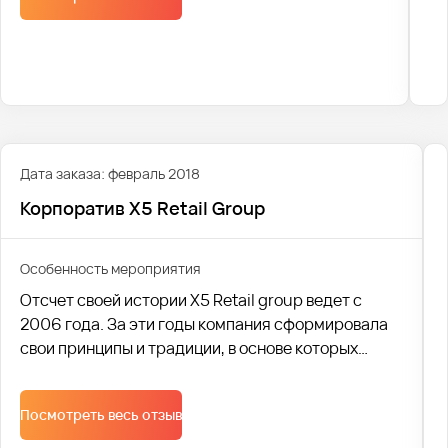
Дата заказа: февраль 2018
Корпоратив X5 Retail Group
Особенность мероприятия
Отсчет своей истории X5 Retail group ведет с
2006 года. За эти годы компания сформировала
свои принципы и традиции, в основе которых
лежит качество продаваемых товаров и
удовлетворение потребностей всех слоев
Посмотреть весь отзыв
населения. В настоящее время X5 Retail group
является одной из крупнейших российских