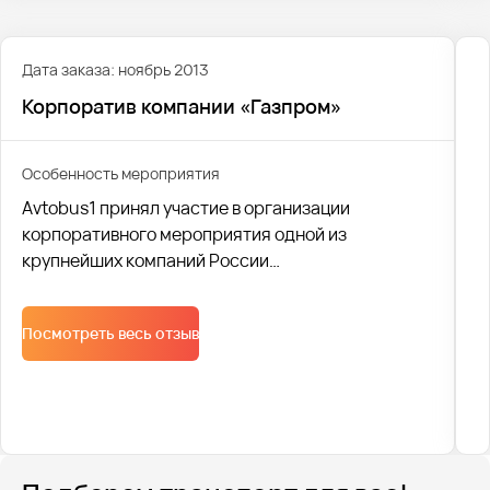
Дата заказа: ноябрь 2013
Корпоратив компании «Газпром»
Особенность мероприятия
Avtobus1 принял участие в организации
корпоративного мероприятия одной из
крупнейших компаний России
"ГазпромТрансгаз". Более 600 человек в
комфортабельных автобусах и в праздничном
Посмотреть весь отзыв
настроении были доставлены на торжество.