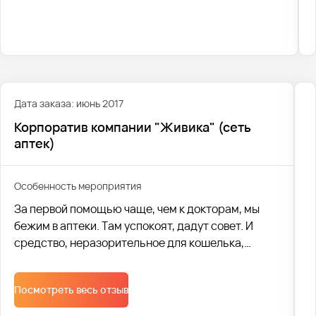
продуктовых фирм.
Дата заказа: июнь 2017
Корпоратив компании "Живика" (сеть
аптек)
Особенность мероприятия
За первой помощью чаще, чем к докторам, мы
бежим в аптеки. Там успокоят, дадут совет. И
средство, неразорительное для кошелька,
посоветуют. Уже 20 лет этим занимается
крупнейшая региональная аптечная сеть
Посмотреть весь отзыв
«Живика». А это, согласитесь, срок!