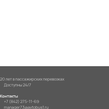
20 лет в пассажирских перевозках
Доступны 24/7
Контакты
+7 (842) 275-11-69
manager73@avtobus1.ru