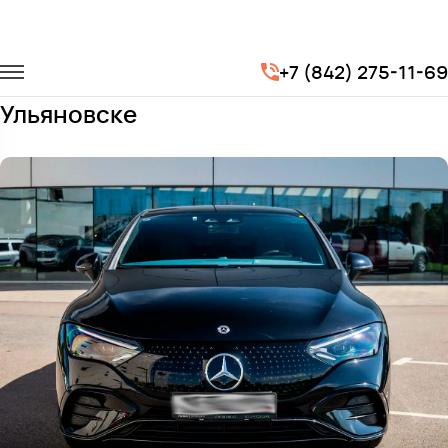
Главная
Автопарк
Легковые автомобили
Mercedes EQE
+7 (842) 275-11-69
Заказать Mercedes EQE с водителем в
Ульяновске