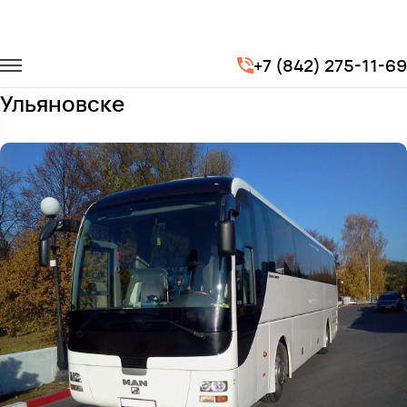
Главная
Автопарк
Автобусы
Man Lion's
+7 (842) 275-11-69
Заказать Man Lion's с водителем в
Ульяновске