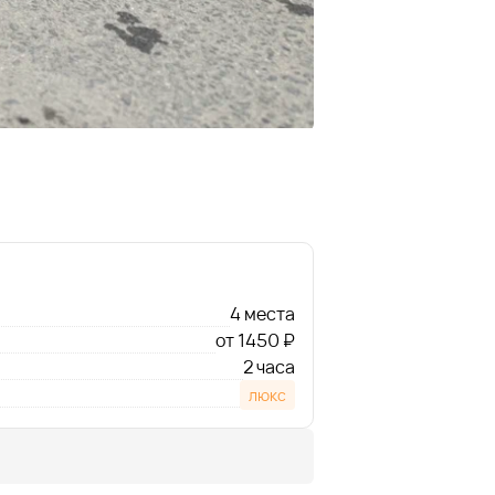
4 места
от 1450 ₽
2 часа
люкс