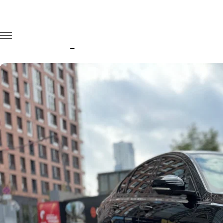
Главная
Автопарк
Легковые автомобили
Jaguar XF
Заказать Jaguar XF с водителем в Ул