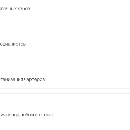
овочных хабов
пециалистов
организация чартеров
лички под лобовое стекло